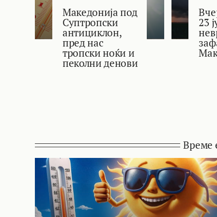
Македонија под
Вче
Суптропски
23 
антициклон,
нев
пред нас
заф
тропски ноќи и
Мак
пеколни денови
Време 