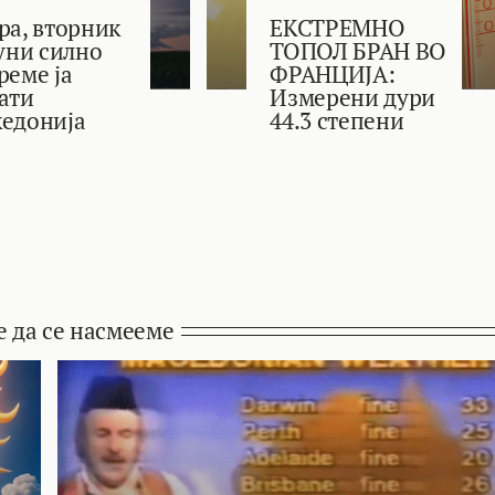
ра, вторник
ЕКСТРЕМНО
јуни силно
ТОПОЛ БРАН ВО
реме ја
ФРАНЦИЈА:
ати
Измерени дури
едонија
44.3 степени
е да се насмееме