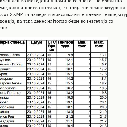
чен ден во Македонија помина во знакот на стабилно,
еме, како и претежно тивко, со пријатни температури на
часот УХМР ги измери и максималните дневни температу
донија, па така денес најтопло беше во Гевгелија со
ени.