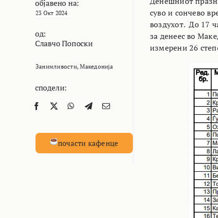
Денешниот празни
објавено на:
суво и сончево вр
23 Окт 2024
воздухот. До 17 
од:
за денеес во Маке
Славчо Попоски
измерени 26 степ
Занимливости
,
Македонија
сподели:
почасти кафенце