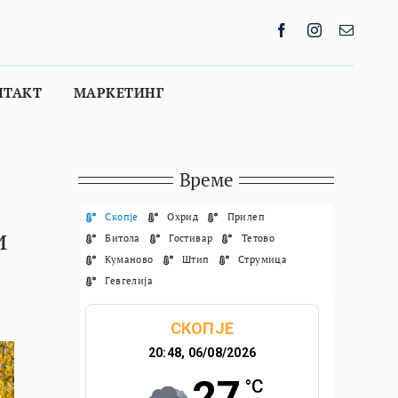
НТАКТ
МАРКЕТИНГ
Време
Скопје
Охрид
Прилеп
и
Битола
Гостивар
Тетово
Куманово
Штип
Струмица
Гевгелија
СКОПЈЕ
20:48,
06/08/2026
27
°C