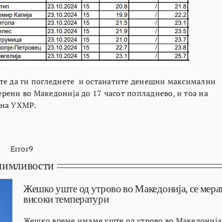
те да ги погледнете и останатите денешни максимални
рени во Македонија до 17 часот попладнево, и тоа на
 на УХМР.
Error9
нимливости
Жешко уште од утрово во Македонија, се мера
високи температури
Жешко време имаме уште од утрово во Македонија