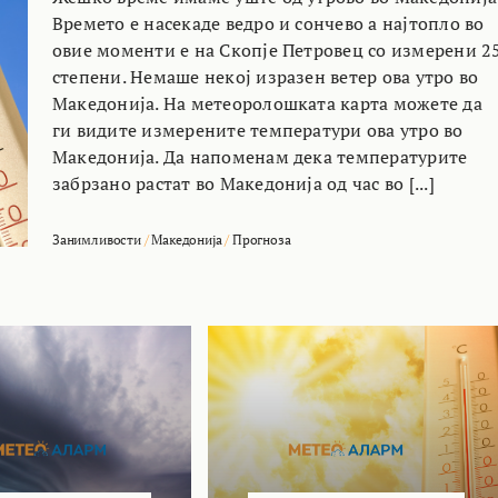
Времето е насекаде ведро и сончево а најтопло во
овие моменти е на Скопје Петровец со измерени 2
степени. Немаше некој изразен ветер ова утро во
Македонија. На метеоролошката карта можете да
ги видите измерените температури ова утро во
Македонија. Да напоменам дека температурите
забрзано растат во Македонија од час во [...]
Занимливости
/
Македонија
/
Прогноза