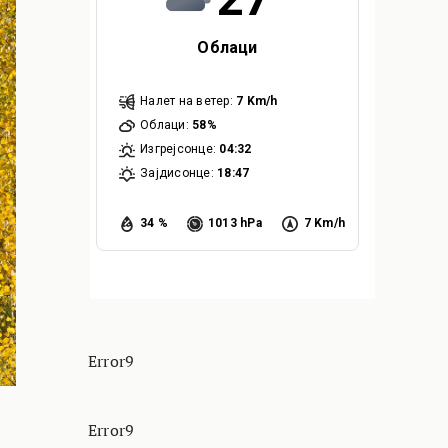
Облаци
Налет на ветер:
7 Km/h
Облаци:
58%
Изгрејсонце:
04:32
Зајдисонце:
18:47
34 %
1013 hPa
7 Km/h
Error9
Error9