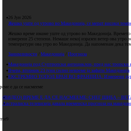
26 Јун 2026
Жешко уште од утрово во Македонија, се мерат високи темп
Жешко време имаме уште од утрово во Македонија. Времето е
измерени 25 степени. Немаше некој изразен ветер ова утро 
температури ова утро во Македонија. Да напоменам дека темп
Занимливости
/
Македонија
/
Прогноза
Македонија под Суптропски антициклон, пред нас тропски 
Вчера, вторник 23 јуни силно невреме ја зафати Македонија
ЕКСТРЕМНО ТОПОЛ БРАН ВО ФРАНЦИЈА: Измерени дури 
реме е да се насмееме
(ВИДЕО) ВРЕМЕ Е ДА СЕ НАСМЕЕМЕ: СНЕГ ШИБА – ВЕ
Австралиска телевизија давала временска прогноза на македонс
rror9