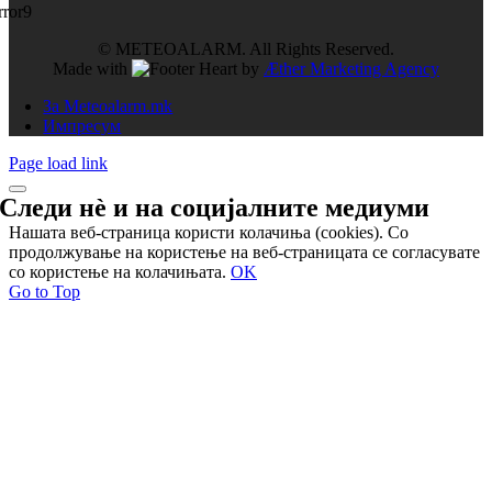
rror9
© METEOALARM. All Rights Reserved.
Made with
by
Æther Marketing Agency
За Meteoalarm.mk
Импресум
Page load link
Следи нѐ и на
социјалните медиуми
Нашата веб-страница користи колачиња (cookies). Со
продолжување на користење на веб-страницата се согласувате
со користење на колачињата.
OK
Go to Top