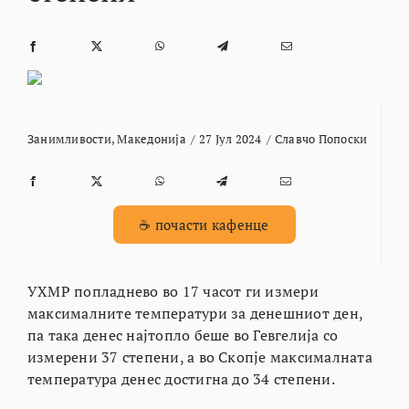
Занимливости
,
Македонија
/
27 Јул 2024
/
Славчо Попоски
☕ почасти кафенце
УХМР попладнево во 17 часот ги измери
максималните температури за денешниот ден,
па така денес најтопло беше во Гевгелија со
измерени 37 степени, а во Скопје максималната
температура денес достигна до 34 степени.