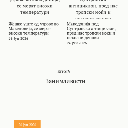
Жешко уште од утрово во
Македонија под
В
Македонија, се мерат
Суптропски антициклон,
т
високи температури
пред нас тропски ноќи и
и
пеколни денови
26 Јун 2026
2
26 Јун 2026
Error9
Занимливости
26 Јун 2026