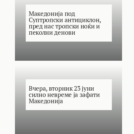
Македонија под
Суптропски антициклон,
пред нас тропски ноќи и
пеколни денови
Вчера, вторник 23 јуни
силно невреме ја зафати
Македонија