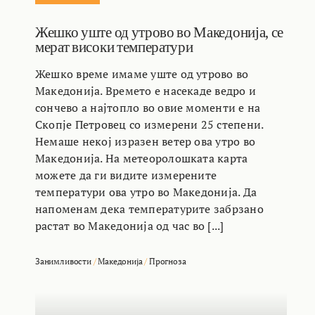
Жешко уште од утрово во Македонија, се
мерат високи температури
Жешко време имаме уште од утрово во
Македонија. Времето е насекаде ведро и
сончево а најтопло во овие моменти е на
Скопје Петровец со измерени 25 степени.
Немаше некој изразен ветер ова утро во
Македонија. На метеоролошката карта
можете да ги видите измерените
температури ова утро во Македонија. Да
напоменам дека температурите забрзано
растат во Македонија од час во [...]
Занимливости
/
Македонија
/
Прогноза