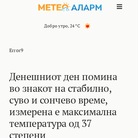
Skip
Toggle
to
content
Naviga
ПОЧЕТНА
Добро утро
,
24 °C
МАКЕДОНИЈА
Error9
ОСТАНАТИ РЕГИОНИ
Денешниот ден помина
во знакот на стабилно,
ИНТЕРЕСНО
суво и сончево време,
КОНТАКТ
измерена е максимална
температура од 37
МАРКЕТИНГ
степени