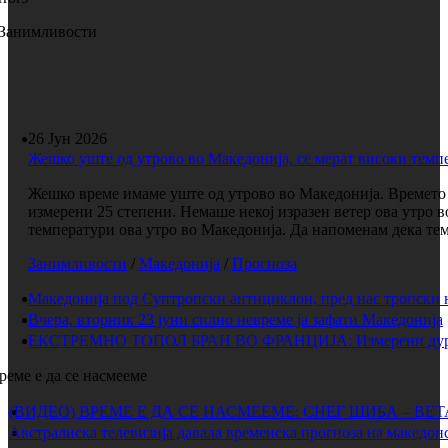
Занимливости
26 Јун 2026
Жешко уште од утрово во Македонија, се мерат високи темп
Жешко време имаме уште од утрово во Македонија. Времето е
измерени 25 степени. Немаше некој изразен ветер ова утро 
температури ова утро во Македонија. Да напоменам дека темп
Занимливости
/
Македонија
/
Прогноза
Македонија под Суптропски антициклон, пред нас тропски 
Вчера, вторник 23 јуни силно невреме ја зафати Македонија
ЕКСТРЕМНО ТОПОЛ БРАН ВО ФРАНЦИЈА: Измерени дури 
реме е да се насмееме
(ВИДЕО) ВРЕМЕ Е ДА СЕ НАСМЕЕМЕ: СНЕГ ШИБА – ВЕ
Австралиска телевизија давала временска прогноза на македонс