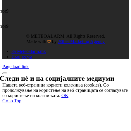
rror9
rror9
© METEOALARM. All Rights Reserved.
Made with
by
Æther Marketing Agency
За Meteoalarm.mk
Импресум
Page load link
Следи нѐ и на
социјалните медиуми
Нашата веб-страница користи колачиња (cookies). Со
продолжување на користење на веб-страницата се согласувате
со користење на колачињата.
OK
Go to Top