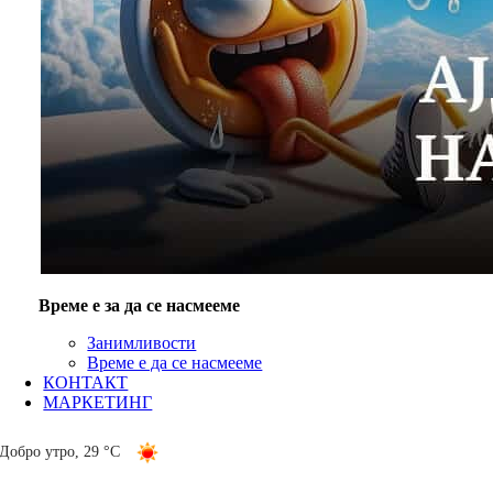
Време е за да се насмееме
Занимливости
Време е да се насмееме
КОНТАКТ
МАРКЕТИНГ
Добро утро
,
29 °C