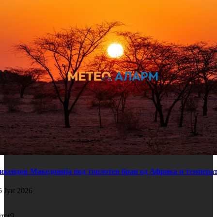
икендов Македонија под топлотен бран од Африка и температ
5 Јун 2026
rror9