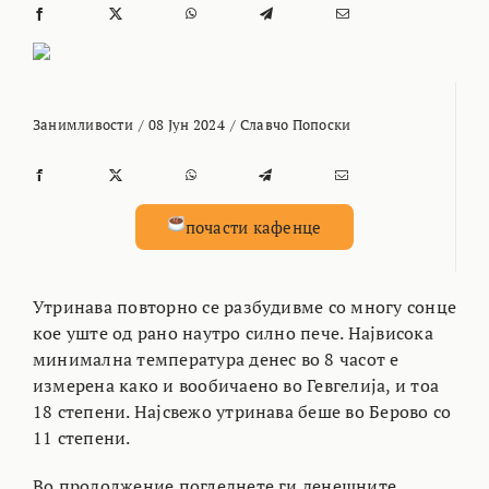
Занимливости
/
08 Јун 2024
/
Славчо Попоски
почасти кафенце
Утринава повторно се разбудивме со многу сонце
кое уште од рано наутро силно пече. Највисока
минимална температура денес во 8 часот е
измерена како и вообичаено во Гевгелија, и тоа
18 степени. Најсвежо утринава беше во Берово со
11 степени.
Во продолжение погледнете ги денешните