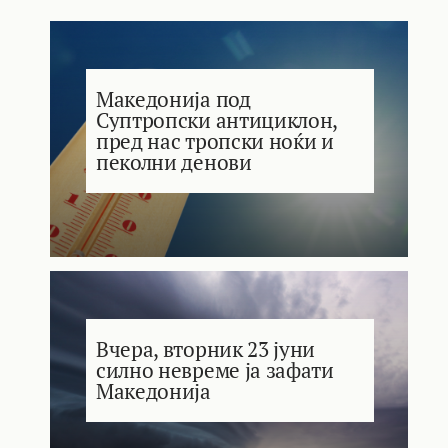
Македонија под
Суптропски антициклон,
пред нас тропски ноќи и
пеколни денови
Вчера, вторник 23 јуни
силно невреме ја зафати
Македонија