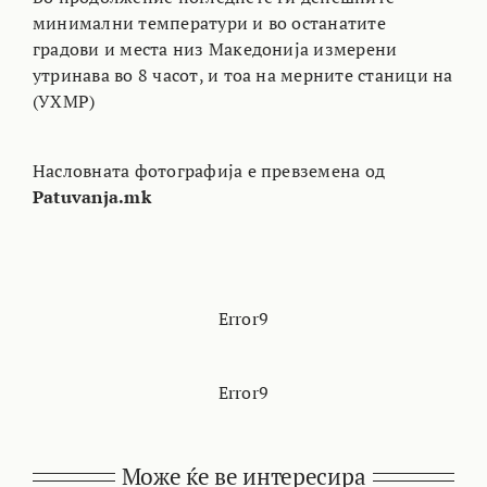
минимални температури и во останатите
градови и места низ Македонија измерени
утринава во 8 часот, и тоа на мерните станици на
(УХМР)
Насловната фотографија е превземена од
Patuvanja.mk
Error9
Error9
Може ќе ве интересира