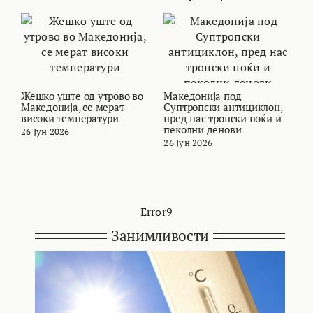
Жешко уште од утрово во
Македонија под
В
Македонија, се мерат
Суптропски антициклон,
с
високи температури
пред нас тропски ноќи и
М
пеколни денови
26 Јун 2026
2
26 Јун 2026
Error9
Занимливости