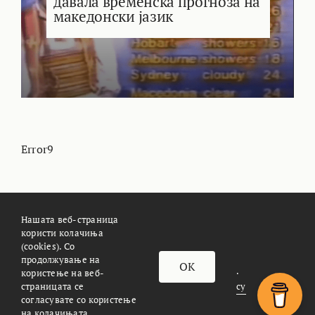
давала временска прогноза на
македонски јазик
Error9
Нашата веб-страница
користи колачиња
(cookies). Со
За Meteoalarm.mk
Импресум
продолжување на
OK
© METEOALARM. All Rights Reserved.
користење на веб-
страницата се
Made with
by
Æther Marketing Agency
согласувате со користење
на колачињата.