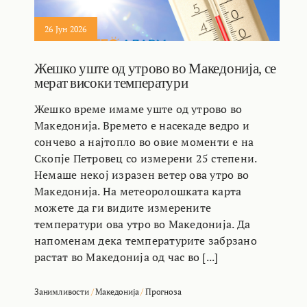
26 Јун 2026
Жешко уште од утрово во Македонија, се
мерат високи температури
Жешко време имаме уште од утрово во
Македонија. Времето е насекаде ведро и
сончево а најтопло во овие моменти е на
Скопје Петровец со измерени 25 степени.
Немаше некој изразен ветер ова утро во
Македонија. На метеоролошката карта
можете да ги видите измерените
температури ова утро во Македонија. Да
напоменам дека температурите забрзано
растат во Македонија од час во [...]
Занимливости
/
Македонија
/
Прогноза