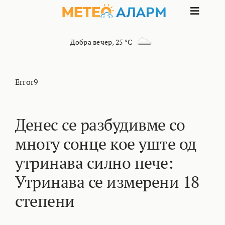
Skip
Toggle
to
content
Naviga
ПОЧЕТНА
Добра вечер
,
25 °C
МАКЕДОНИЈА
Error9
ОСТАНАТИ РЕГИОНИ
Денес се разбудивме со
многу сонце кое уште од
ИНТЕРЕСНО
утринава силно пече:
КОНТАКТ
Утринава се измерени 18
степени
МАРКЕТИНГ