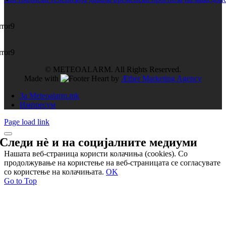
rror9
rror9
© METEOALARM. All Rights Reserved.
Made with
by
Æther Marketing Agency
За Meteoalarm.mk
Импресум
Page load link
Следи нѐ и на
социјалните медиуми
Нашата веб-страница користи колачиња (cookies). Со
продолжување на користење на веб-страницата се согласувате
со користење на колачињата.
OK
Go to Top