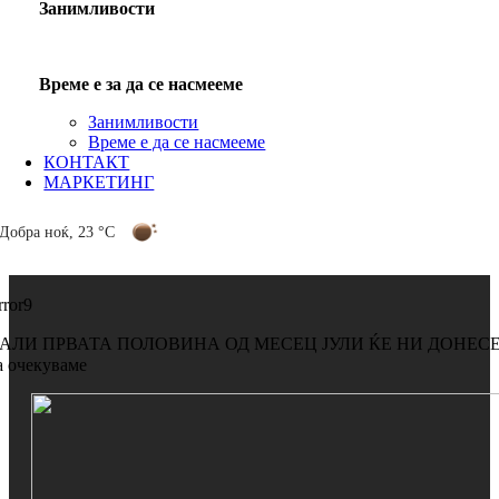
Занимливости
Време е за да се насмееме
Занимливости
Време е да се насмееме
КОНТАКТ
МАРКЕТИНГ
Добра ноќ
,
23 °C
rror9
АЛИ ПРВАТА ПОЛОВИНА ОД МЕСЕЦ ЈУЛИ ЌЕ НИ ДОНЕСЕ 
а очекуваме