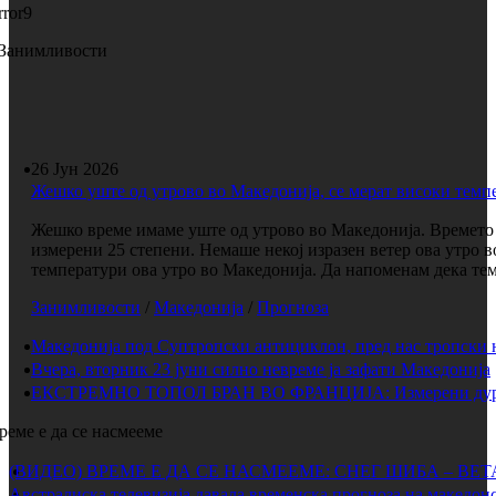
rror9
Занимливости
26 Јун 2026
Жешко уште од утрово во Македонија, се мерат високи темп
Жешко време имаме уште од утрово во Македонија. Времето е
измерени 25 степени. Немаше некој изразен ветер ова утро 
температури ова утро во Македонија. Да напоменам дека темп
Занимливости
/
Македонија
/
Прогноза
Македонија под Суптропски антициклон, пред нас тропски 
Вчера, вторник 23 јуни силно невреме ја зафати Македонија
ЕКСТРЕМНО ТОПОЛ БРАН ВО ФРАНЦИЈА: Измерени дури 
реме е да се насмееме
(ВИДЕО) ВРЕМЕ Е ДА СЕ НАСМЕЕМЕ: СНЕГ ШИБА – ВЕ
Австралиска телевизија давала временска прогноза на македонс