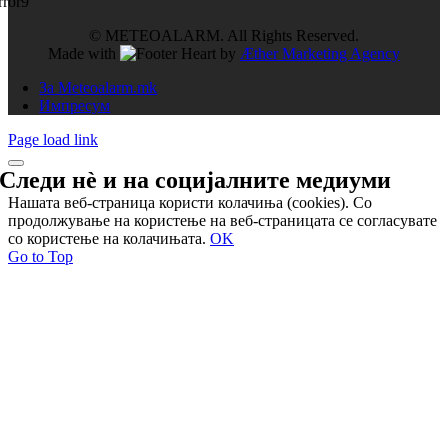
rror9
© METEOALARM. All Rights Reserved.
Made with
by
Æther Marketing Agency
За Meteoalarm.mk
Импресум
Page load link
Следи нѐ и на
социјалните медиуми
Нашата веб-страница користи колачиња (cookies). Со
продолжување на користење на веб-страницата се согласувате
со користење на колачињата.
OK
Go to Top