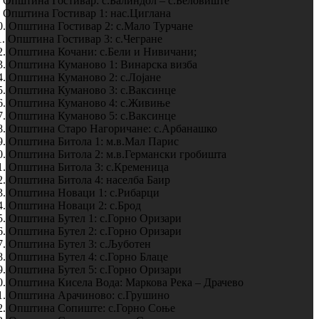
. Општина Гостивар: с.Балиндол – с.Беловиште
. Општина Гостивар 1: нас.Циглана
0. Општина Гостивар 2: с.Мало Турчане
1. Општина Гостивар 3: с.Чегране
2. Општина Кочани: с.Бели и Нивичани;
3. Општина Куманово 1: Винарска визба
4. Општина Куманово 2: с.Лојане
5. Општина Куманово 3: с.Ваксинце
6. Општина Куманово 4: с.Живиње
7. Општина Куманово 5: с.Ваксинце
8. Општина Старо Нагоричане: с.Арбанашко
9. Општина Битола 1: м.в.Мал Парис
0. Општина Битола 2: м.в.Германски гробишта
1. Општина Битола 3: с.Кременица
2. Општина Битола 4: населба Баир
3. Општина Новаци 1: с.Рибарци
4. Општина Новаци 2: с.Брод
5. Општина Бутел 1: с.Горно Оризари
6. Општина Бутел 2: с.Горно Оризари
7. Општина Бутел 3: с.Љуботен
8. Општина Бутел 4: с.Горно Блаце
9. Општина Бутел 5: с.Горно Оризари
0. Општина Кисела Вода: Маркова Река – Драчево
1. Општина Арачиново: с.Грушино
2. Општина Сопиште: с.Горно Соње