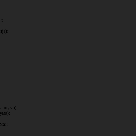
);
ја);
а шума);
ума);
ма);