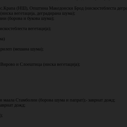
он с.Крапа (НШ), Општина Македонски Брод (нискостеблеста дегра
ниска вегетација, деградирана шума);
ани (борова и букова шума);
скостеблеста вегетација);
ма)
рилеп (мешана шума);
Вирово и Слоештица (ниска вегетација);
н маала Стамболии (борова шума и папрат);- заврнат дожд;
заврнат дожд;
);