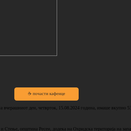
☕ почасти кафенце
а вчерашниот ден, четврток, 15.08.2024 година, имаше вкупно 53
 и Стење, општина Ресен, додека на Охридска територија на запа