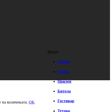
Време
Скопје
Охрид
Прилеп
Битола
Гостивар
е на колачињата.
OK
Тетово