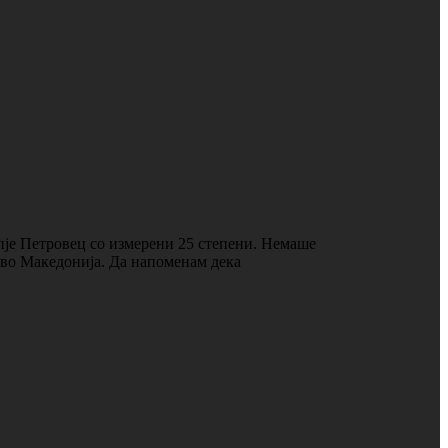
пје Петровец со измерени 25 степени. Немаше
о во Македонија. Да напоменам дека