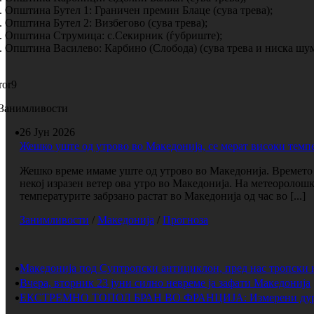
. Општина Бутел 1: Граничен премин Блаце (сува трева);
. Општина Бутел 2: Визбегово (сува трева);
. Општина Струмица: с.Секирник (ѓубриште);
. Општина Василево: Карбино (Слобода) (сува трева и ниска шум
ror9
Занимливости
26 Јун 2026
Жешко уште од утрово во Македонија, се мерат високи темп
Жешко време имаме уште од утрово во Македонија. Времето е
некој изразен ветер ова утро во Македонија. На метеоролош
температурите забрзано растат во Македонија од час во [...]
Занимливости
/
Македонија
/
Прогноза
Македонија под Суптропски антициклон, пред нас тропски 
Вчера, вторник 23 јуни силно невреме ја зафати Македонија
ЕКСТРЕМНО ТОПОЛ БРАН ВО ФРАНЦИЈА: Измерени дури 