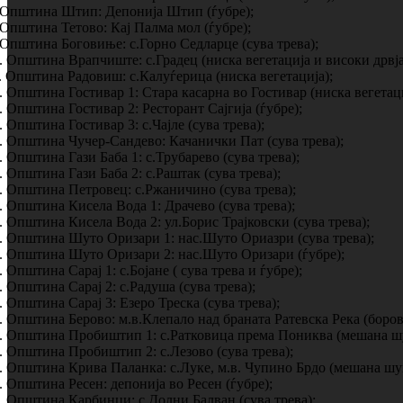
 Општина Штип: Депонија Штип (ѓубре);
 Општина Тетово: Кај Палма мол (ѓубре);
 Општина Боговиње: с.Горно Седларце (сува трева);
. Општина Врапчиште: с.Градец (ниска вегетација и високи дрвја
. Општина Радовиш: с.Калуѓерица (ниска вегетација);
. Општина Гостивар 1: Стара касарна во Гостивар (ниска вегетаци
. Општина Гостивар 2: Ресторант Сајгија (ѓубре);
. Општина Гостивар 3: с.Чајле (сува трева);
. Општина Чучер-Сандево: Качанички Пат (сува трева);
. Општина Гази Баба 1: с.Трубарево (сува трева);
. Општина Гази Баба 2: с.Раштак (сува трева);
. Општина Петровец: с.Ржаничино (сува трева);
. Општина Кисела Вода 1: Драчево (сува трева);
. Општина Кисела Вода 2: ул.Борис Трајковски (сува трева);
. Општина Шуто Оризари 1: нас.Шуто Ориазри (сува трева);
. Општина Шуто Оризари 2: нас.Шуто Оризари (ѓубре);
. Општина Сарај 1: с.Бојане ( сува трева и ѓубре);
. Општина Сарај 2: с.Радуша (сува трева);
. Општина Сарај 3: Езеро Треска (сува трева);
. Општина Берово: м.в.Клепало над браната Ратевска Река (боров
. Општина Пробиштип 1: с.Ратковица према Пониква (мешана ш
. Општина Пробиштип 2: с.Лезово (сува трева);
. Општина Крива Паланка: с.Луке, м.в. Чупино Брдо (мешана шу
. Општина Ресен: депонија во Ресен (ѓубре);
. Општина Карбинци: с.Долни Балван (сува трева);