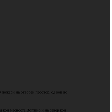
 пожари на отворен простор, од кои во
д кон месноста Војтино и на север кон