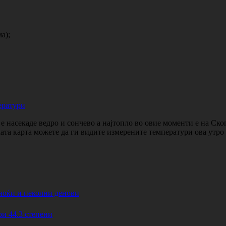
а);
ератури
 насекаде ведро и сончево а најтопло во овие моменти е на Ско
ката карта можете да ги видите измерените температури ова утр
ноќи и пеколни денови
44.3 степени