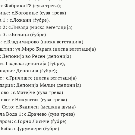
: Фабрика Г8 (сува трева);
ње: с.Боговиње (сува трева)
 1 : с.Ложани (ѓубре).
 2: с.Ливада (ниска вегетација)
 3: с.Белица (ѓубре)
: с.Владимирово (ниска вегетација)
тип: ул.Миро Барага (ниска вегетација)
 Депонија во Ресен (депонија)
: Градска депонија (ѓубре);
дово: Депонија (ѓубре);
 : с.Грнчиште (ниска вегетација)
дарци: Депонија Мелци (депонија)
во : с.Матејче (сува трева)
во: с.Никуштак (сува трева)
 Село: с.Бадилен (мешана шума)
а Вода 1: с.Драчево (сува трева)
ром: с.Горно Лисиче (ѓубре)
Баба: с.Јурумлери (ѓубре)