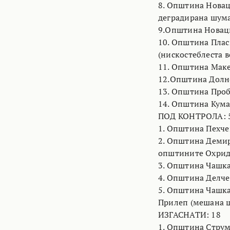
8. Општина Новаци
деградирана шума
9.Општина Новаци
10. Општина Плас
(нискостеблеста в
11. Општина Маке
12.Општина Долнен
13. Општина Проб
14. Општина Куман
ПОД КОНТРОЛА: 
1. Општина Пехче
2. Општина Демир
општините Охрид 
3. Општина Чашка
4. Општина Делче
5. Општина Чашка
Прилеп (мешана 
ИЗГАСНАТИ: 18
1. Општина Струми