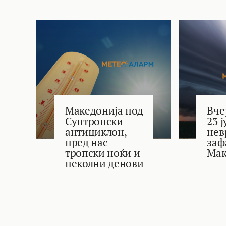
Македонија под
Вче
Суптропски
23 
антициклон,
нев
пред нас
заф
тропски ноќи и
Мак
пеколни денови