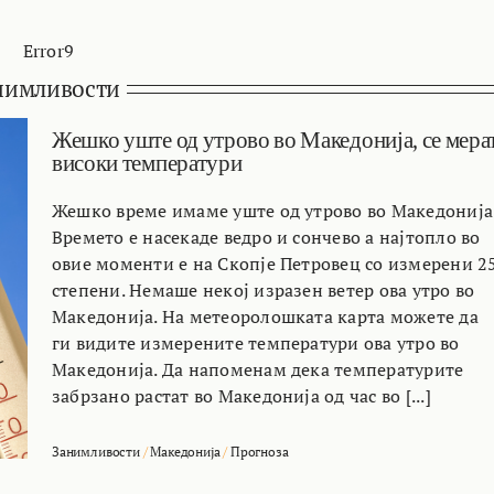
Error9
нимливости
Жешко уште од утрово во Македонија, се мера
високи температури
Жешко време имаме уште од утрово во Македонија
Времето е насекаде ведро и сончево а најтопло во
овие моменти е на Скопје Петровец со измерени 2
степени. Немаше некој изразен ветер ова утро во
Македонија. На метеоролошката карта можете да
ги видите измерените температури ова утро во
Македонија. Да напоменам дека температурите
забрзано растат во Македонија од час во [...]
Занимливости
/
Македонија
/
Прогноза