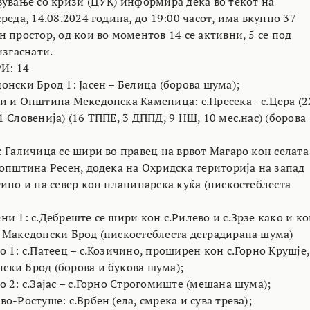
вување со кризи (ЦУК) информира дека во текот на
реда, 14.08.2024 година, до 19:00 часот, има вкупно 37
 простор, од кои во моментов 14 се активни, 5 се под
изгаснати.
И: 14
нски Брод 1: Јасен – Белица (борова шума);
и и Општина Мекедонска Каменица: с.Пресека– с.Цера (
 Словенија) (16 ТППЕ, 3 ДППД, 9 НШ, 10 мес.нас) (борова
: Галичица се шири во правец на врвот Магаро кон селата
 општина Ресен, додека на Охридска територија на запад
ино и на север кон планинарска куќа (нискостеблеста
и 1: с.Дебреште се шири кон с.Рилево и с.Зрзе како и к
 Македонски Брод (нискостеблеста деградирана шума)
 1: с.Патеец – с.Козичино, проширен кон с.Горно Крушје,
ки Брод (борова и букова шума);
 2: с.Зајас – с.Горно Строгомиште (мешана шума);
о-Ростуше: с.Врбен (ела, смрека и сува трева);