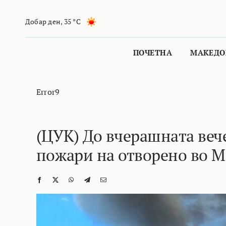
Skip
to
Добар ден
,
35 °C
content
ПОЧЕТНА
МАКЕДО
Error9
(ЦУК) До вчерашната вече
пожари на отворено во М