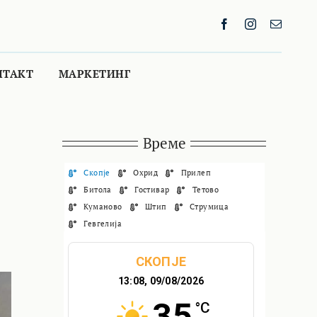
НТАКТ
МАРКЕТИНГ
Време
Скопје
Охрид
Прилеп
Битола
Гостивар
Тетово
Куманово
Штип
Струмица
Гевгелија
СКОПЈЕ
13:08,
09/08/2026
35
°C