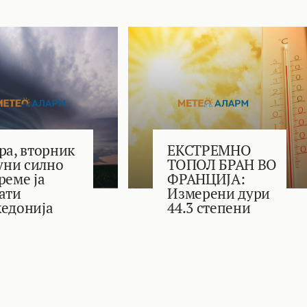
ра, вторник
ЕКСТРЕМНО
јуни силно
ТОПОЛ БРАН ВО
реме ја
ФРАНЦИЈА:
ати
Измерени дури
едонија
44.3 степени