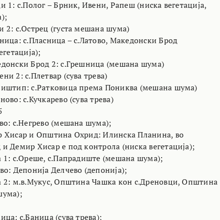
 1: с.Полог – Брник, Ивени, Рапеш (ниска вегетација,
);
 2: с.Острец (густа мешана шума)
ница: с.Пласница – с.Латово, Македонски Брод
егетација);
донски Брод 2: с.Грешница (мешана шума)
и 2: с.Плетвар (сува трева)
иштип: с.Ратковица према Пониква (мешана шума)
ово: с.Кучкарево (сува трева)
5
во: с.Негрево (мешана шума);
 Хисар и Општина Охрид: Илинска Планина, во
и Демир Хисар е под контрола (ниска вегетација);
 1: с.Ореше, с.Папрадиште (мешана шума);
во: Депонија Делчево (депонија);
 2: м.в.Мукус, Општина Чашка кон с.Дреновци, Општина
шума);
ца: с.Баница (сува трева);