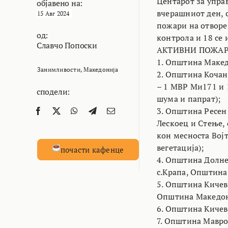
Центарот за упра
објавено на:
вчерашниот ден, с
15 Авг 2024
пожари на отворен
од:
контрола и 18 се 
Славчо Попоски
АКТИВНИ ПОЖАР
1. Општина Македо
Занимливости
,
Македонија
2. Општина Кочан
– 1 МВР Ми171 и 1
сподели:
шума и папрат);
3. Општина Ресен
Лескоец и Стење,
кон месноста Војт
вегетација);
почасти кафенце
4. Општина Долнен
с.Крапа, Општина
5. Општина Кичево
Општина Македонс
6. Општина Кичево
7. Општина Мавров