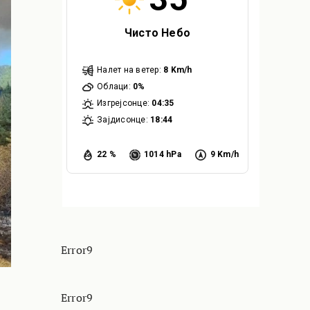
Чисто Небо
Налет на ветер:
8 Km/h
Облаци:
0%
Изгрејсонце:
04:35
Зајдисонце:
18:44
22 %
1014 hPa
9 Km/h
Error9
Error9