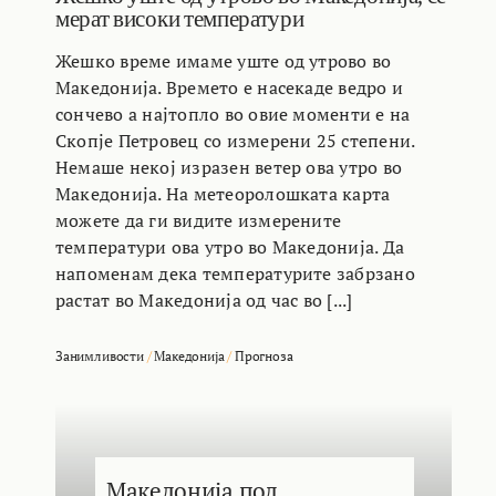
мерат високи температури
Жешко време имаме уште од утрово во
Македонија. Времето е насекаде ведро и
сончево а најтопло во овие моменти е на
Скопје Петровец со измерени 25 степени.
Немаше некој изразен ветер ова утро во
Македонија. На метеоролошката карта
можете да ги видите измерените
температури ова утро во Македонија. Да
напоменам дека температурите забрзано
растат во Македонија од час во [...]
Занимливости
/
Македонија
/
Прогноза
Македонија под