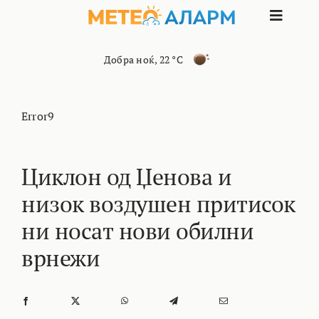
Skip
Toggle
to
content
Naviga
ПОЧЕТНА
Добра ноќ
,
22 °C
МАКЕДОНИЈА
Error9
ОСТАНАТИ РЕГИОНИ
Циклон од Џенова и
низок воздушен притисок
ИНТЕРЕСНО
ни носат нови обилни
КОНТАКТ
врнежи
МАРКЕТИНГ