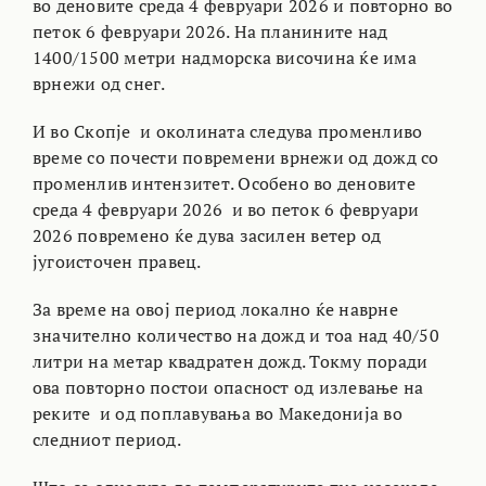
во деновите среда 4 февруари 2026 и повторно во
петок 6 февруари 2026. На планините над
1400/1500 метри надморска височина ќе има
врнежи од снег.
И во Скопје и околината следува променливо
време со почести повремени врнежи од дожд со
променлив интензитет. Особено во деновите
среда 4 февруари 2026 и во петок 6 февруари
2026 повремено ќе дува засилен ветер од
југоисточен правец.
За време на овој период локално ќе наврне
значително количество на дожд и тоа над 40/50
литри на метар квадратен дожд. Токму поради
ова повторно постои опасност од излевање на
реките и од поплавувања во Македонија во
следниот период.