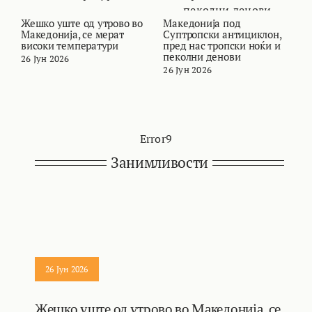
Жешко уште од утрово во
Македонија под
В
Македонија, се мерат
Суптропски антициклон,
т
високи температури
пред нас тропски ноќи и
и
пеколни денови
26 Јун 2026
2
26 Јун 2026
Error9
Занимливости
26 Јун 2026
Жешко уште од утрово во Македонија, се