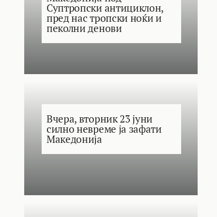
Суптропски антициклон,
пред нас тропски ноќи и
пеколни денови
Вчера, вторник 23 јуни
силно невреме ја зафати
Македонија