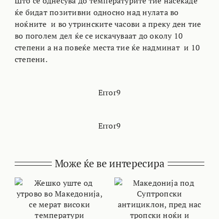
Што се однесува до температурите тие насекаде
ќе бидат позитивни односно над нулата во
ноќните и во утринските часови а преку ден тие
во поголем дел ќе се искачуваат до околу 10
степени а на повеќе места тие ќе надминат и 10
степени.
Error9
Error9
Може ќе ве интересира