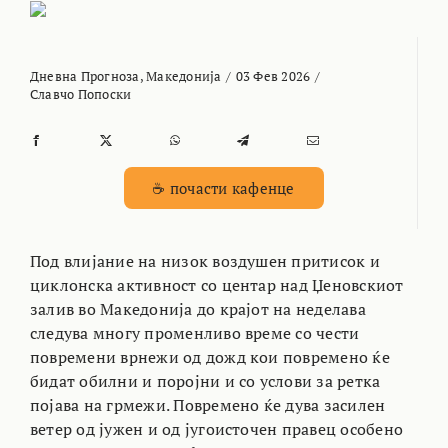
Дневна Прогноза
,
Македонија
/
03 Фев 2026
/
Славчо Попоски
☕ почасти кафенце
Под влијание на низок воздушен притисок и
циклонска активност со центар над Џеновскиот
залив во Македонија до крајот на неделава
следува многу променливо време со чести
повремени врнежи од дожд кои повремено ќе
бидат обилни и поројни и со услови за ретка
појава на грмежи. Повремено ќе дува засилен
ветер од јужен и од југоисточен правец особено