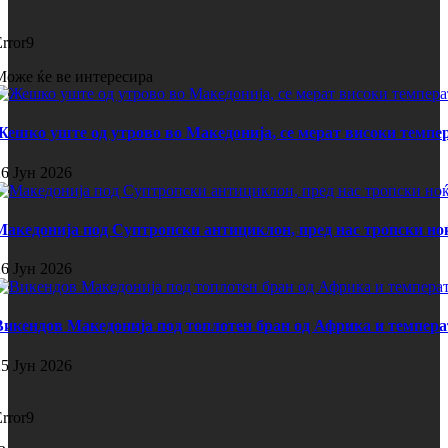
Error9
Може ќе ве интересира
Жешко уште од утрово во Македонија, се мерат високи темпе
26 Јун 2026
Македонија под Суптропски антициклон, пред нас тропски но
26 Јун 2026
Викендов Македонија под топлотен бран од Африка и темпера
25 Јун 2026
Error9