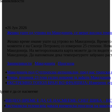
Занимливости
26 Јун 2026
Жешко уште од утрово во Македонија, се мерат високи темп
Жешко време имаме уште од утрово во Македонија. Времето е
моменти е на Скопје Петровец со измерени 25 степени. Нема
Македонија. На метеоролошката карта можете да ги видите 
Македонија. Да напоменам дека температурите забрзано растат
Занимливости
/
Македонија
/
Прогноза
Македонија под Суптропски антициклон, пред нас тропски 
Вчера, вторник 23 јуни силно невреме ја зафати Македонија
ЕКСТРЕМНО ТОПОЛ БРАН ВО ФРАНЦИЈА: Измерени дури 
Време е да се насмееме
(ВИДЕО) ВРЕМЕ Е ДА СЕ НАСМЕЕМЕ: СНЕГ ШИБА – В
Австралиска телевизија давала временска прогноза на македо