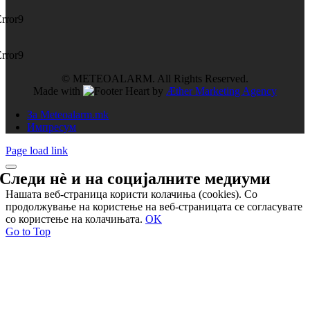
Error9
Error9
© METEOALARM. All Rights Reserved.
Made with
by
Æther Marketing Agency
За Meteoalarm.mk
Импресум
Page load link
Следи нѐ и на
социјалните медиуми
Нашата веб-страница користи колачиња (cookies). Со
продолжување на користење на веб-страницата се согласувате
со користење на колачињата.
OK
Go to Top