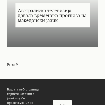
Австралиска телевизија
давала временска прогноза на
македонски јазик
Error9
Нашата веб-страница
користи колачиња
За Meteoalarm.mk
Импресум
(cookies). Со
продолжување на
OK