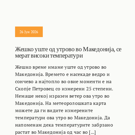
26 Јун 2026
Жешко уште од утрово во Македонија, се
мерат високи температури
Жешко време имаме уште од утрово во
Македонија. Времето е насекаде ведро и
сончево а најтопло во овие моменти е на
Скопје Петровец со измерени 25 степени.
Немаше некој изразен ветер ова утро во
Македонија. На метеоролошката карта
можете да ги видите измерените
температури ова утро во Македонија. Да
напоменам дека температурите забрзано
растат во Македонија од час во [...]