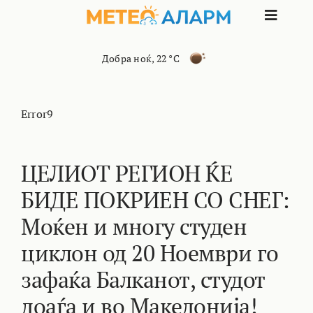
Skip
Toggle
to
content
Naviga
ПОЧЕТНА
Добра ноќ
,
22 °C
МАКЕДОНИЈА
Error9
ОСТАНАТИ РЕГИОНИ
ЦЕЛИОТ РЕГИОН ЌЕ
БИДЕ ПОКРИЕН СО СНЕГ:
ИНТЕРЕСНО
Моќен и многу студен
КОНТАКТ
циклон од 20 Ноември го
зафаќа Балканот, студот
МАРКЕТИНГ
доаѓа и во Македонија!