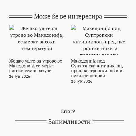
Може ќе ве интересира
Жешко уште од утрово во
Македонија под
В
Македонија, се мерат
Суптропски антициклон,
т
високи температури
пред нас тропски ноќи и
и
пеколни денови
26 Јун 2026
2
26 Јун 2026
Error9
Занимливости