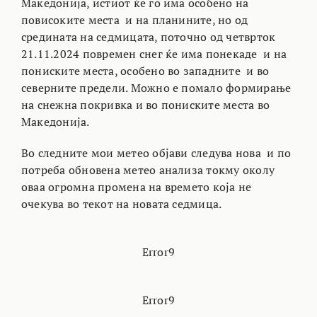
Македонија, истиот ќе го има особено на
повисоките места и на планините, но од
средината на седмицата, поточно од четврток
21.11.2024 повремен снег ќе има понекаде и на
пониските места, особено во западните и во
северните предели. Можно е помало формирање
на снежна покривка и во пониските места во
Македонија.
Во следните мои метео објави следува нова и по
потреба обновена метео анализа токму околу
оваа огромна промена на времето која не
очекува во текот на новата седмица.
Error9
Error9