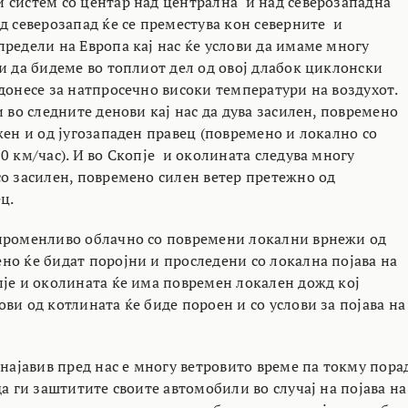
 систем со центар над централна и над северозападна
д северозапад ќе се преместува кон северните и
предели на Европа кај нас ќе услови да имаме многу
и да бидеме во топлиот дел од овој длабок циклонски
донесе за натпросечно високи температури на воздухот.
и во следните денови кај нас да дува засилен, повремено
жен и од југозападен правец (повремено и локално со
0 км/час). И во Скопје и околината следува многу
со засилен, повремено силен ветер претежно од
ц.
променливо облачно со повремени локални врнежи од
но ќе бидат поројни и проследени со локална појава на
пје и околината ќе има повремен локален дожд кој
ви од котлината ќе биде пороен и со услови за појава на
 најавив пред нас е многу ветровито време па токму пора
да ги заштитите своите автомобили во случај на појава на