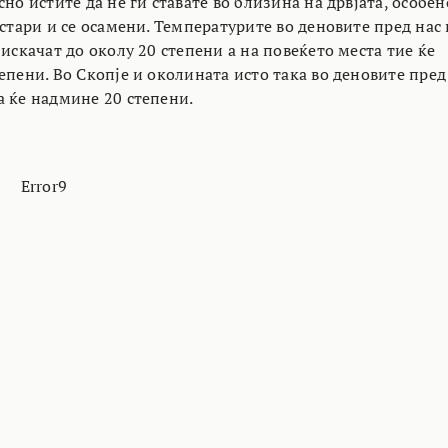
сно истите да не ги ставате во близина на дрвјата, особен
 стари и се осамени. Температурите во деновите пред нас 
 искачат до околу 20 степени а на повеќето места тие ќе
епени. Во Скопје и околината исто така во деновите пред
а ќе надмине 20 степени.
Error9