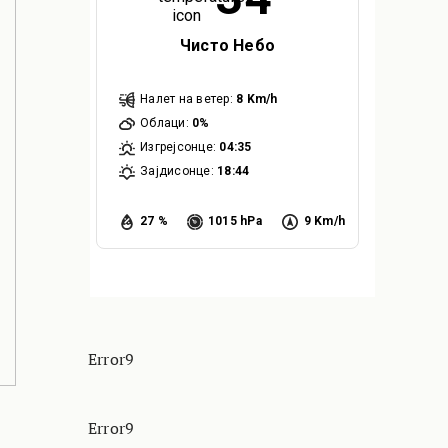
Чисто Небо
Налет на ветер:
8 Km/h
Облаци:
0%
Изгрејсонце:
04:35
Зајдисонце:
18:44
27 %
1015 hPa
9 Km/h
Error9
Error9