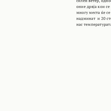
силен ветер, одно
оние дрвја кои се
многу места ќе се
надминат и 20 ст
нас температурат