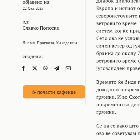
Длабок циклонски
објавено на:
Европа и истиот о
22 Окт 2025
североисточните 
од:
ветровито време 
Славчо Попоски
систем кој ќе при
Сето ова ќе услов
Дневна Прогноза
,
Македонија
силен ветер од ју
брзина до околу 7
сподели:
ветровито време 
југозападен праве
Времето ќе биде 
дожд кои повреме
☕ почасти кафенце
грмежи. И во Ско
повремено во дело
грмежи.
Се на се како што
ова ве советувам 