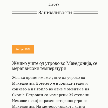
Error9
Занимливости
26 Јун 2026
Жешко уште од утрово во Македонија, се
мерат високи температури
Жешко време имаме уште од утрово во
Македонија. Времето е насекаде ведро и
сончево а најтопло во овие моменти е на
Скопје Петровец со измерени 25 степени.
Немаше некој изразен ветер ова утро во
Македонија. На метеоролошката карта