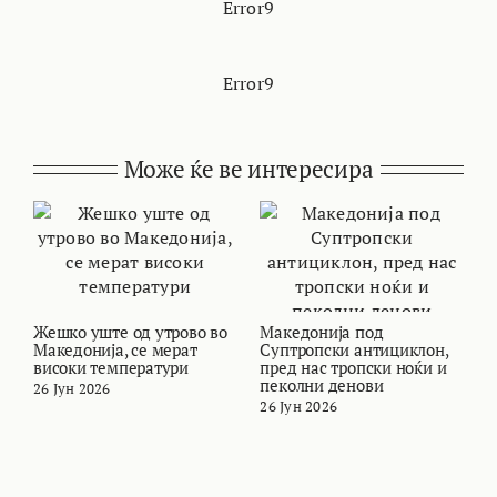
Error9
Error9
Може ќе ве интересира
Жешко уште од утрово во
Македонија под
В
Македонија, се мерат
Суптропски антициклон,
т
високи температури
пред нас тропски ноќи и
и
пеколни денови
26 Јун 2026
2
26 Јун 2026