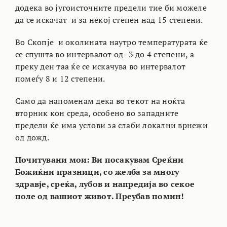
додека во југоисточните предели тие би можеле
да се искачат и за некој степен над 15 степени.
Во Скопје и околината наутро температурата ќе
се спушта во интервалот од -3 до 4 степени, а
преку ден таа ќе се искачува во интервалот
помеѓу 8 и 12 степени.
Само да напоменам дека во текот на ноќта
вторник кон среда, особено во западните
предели ќе има услови за слаби локални врнежи
од дожд.
Почитувани мои: Ви посакувам Среќни
Божиќни празници, со желба за многу
здравје, среќа, лубов и напредија во секое
поле од вашиот живот. Преубав помин!