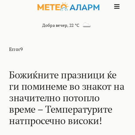
Skip
Toggle
to
content
Naviga
ПОЧЕТНА
Добра вечер
,
22 °C
МАКЕДОНИЈА
Error9
ОСТАНАТИ РЕГИОНИ
Божиќните празници ќе
ги поминеме во знакот на
ИНТЕРЕСНО
значително потопло
КОНТАКТ
време – Температурите
натпросечно високи!
МАРКЕТИНГ