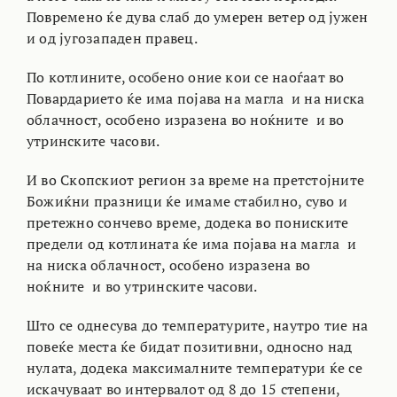
Повремено ќе дува слаб до умерен ветер од јужен
и од југозападен правец.
По котлините, особено оние кои се наоѓаат во
Повардарието ќе има појава на магла и на ниска
облачност, особено изразена во ноќните и во
утринските часови.
И во Скопскиот регион за време на претстојните
Божиќни празници ќе имаме стабилно, суво и
претежно сончево време, додека во пониските
предели од котлината ќе има појава на магла и
на ниска облачност, особено изразена во
ноќните и во утринските часови.
Што се однесува до температурите, наутро тие на
повеќе места ќе бидат позитивни, односно над
нулата, додека максималните температури ќе се
искачуваат во интервалот од 8 до 15 степени,