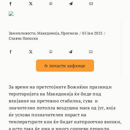
Занимливости
,
Македонија
,
Прогноза
/
05 Јан 2025
/
Славчо Попоски
☕ почасти кафенце
За време на претстојните Божиќни празници
територијата на Македонија ќе биде под
влијание на претежно стабилна, сува и
значително потопла воздушна маса од југ, која
ќе услови позначителен пораст на
температурите кои ќе бидат натпросечно високи,
а исто така ќе има и многу сончеви периоди.