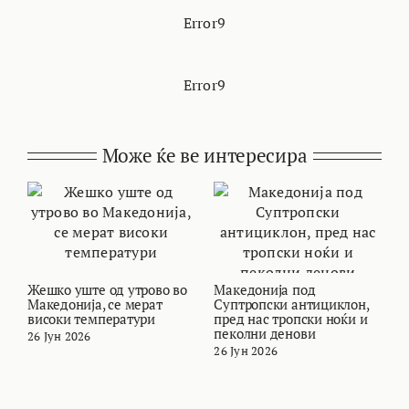
Error9
Error9
Може ќе ве интересира
Жешко уште од утрово во
Македонија под
В
Македонија, се мерат
Суптропски антициклон,
т
високи температури
пред нас тропски ноќи и
и
пеколни денови
26 Јун 2026
2
26 Јун 2026