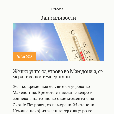
Error9
Занимливости
26 Јун 2026
Жешко уште од утрово во Македонија, се
мерат високи температури
Жешко време имаме уште од утрово во
Македонија. Времето е насекаде ведро и
сончево а најтопло во овие моменти е на
Скопје Петровец со измерени 25 степени.
Немаше некој изразен ветер ова утро во