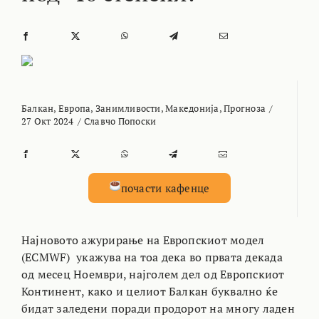
Балкан
,
Европа
,
Занимливости
,
Македонија
,
Прогноза
/
27 Окт 2024
/
Славчо Попоски
почасти кафенце
Најновото ажурирање на Европскиот модел
(ECMWF) укажува на тоа дека во првата декада
од месец Ноември, најголем дел од Европскиот
Континент, како и целиот Балкан буквално ќе
бидат заледени поради продорот на многу ладен