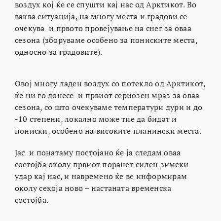
воздух кој ќе се спушти кај нас од Арктикот. Во
ваква ситуација, на многу места и градови се
очекува и првото провејување на снег за оваа
сезона (зборуваме особено за пониските места,
односно за градовите).
Овој многу ладен воздух со потекло од Арктикот,
ќе ни го донесе и првиот сериозен мраз за оваа
сезона, со што очекуваме температури дури и до
-10 степени, локално може тие да бидат и
пониски, особено на високите планински места.
Јас и понатаму постојано ќе ја следам оваа
состојба околу првиот поранет силен зимски
удар кај нас, и навремено ќе ве информирам
околу секоја ново – настаната временска
состојба.