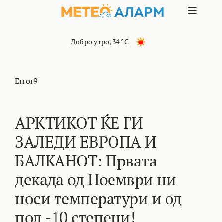
Skip
Toggle
to
content
Naviga
ПОЧЕТНА
Добро утро
,
34 °C
МАКЕДОНИЈА
Error9
ОСТАНАТИ РЕГИОНИ
АРКТИКОТ ЌЕ ГИ
ЗАЛЕДИ ЕВРОПА И
ИНТЕРЕСНО
БАЛКАНОТ: Првата
КОНТАКТ
декада од Ноември ни
носи температури и од
МАРКЕТИНГ
под -10 степени!