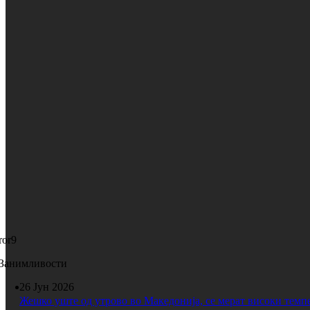
ror9
Занимливости
26 Јун 2026
Жешко уште од утрово во Македонија, се мерат високи темп