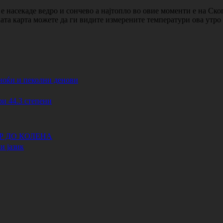
 насекаде ведро и сончево а најтопло во овие моменти е на Ско
ката карта можете да ги видите измерените температури ова утр
ноќи и пеколни денови
44.3 степени
АР ДО КОЛЕНА
и јазик