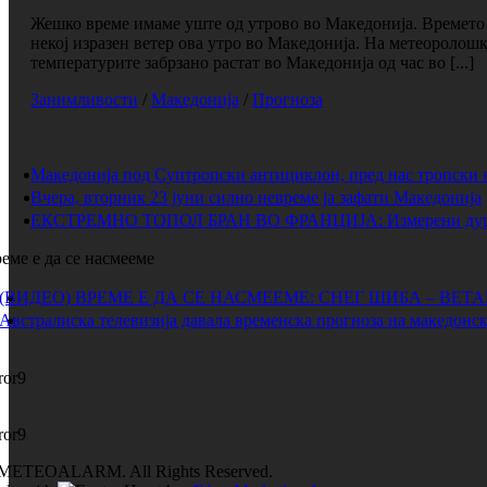
Жешко време имаме уште од утрово во Македонија. Времето е
некој изразен ветер ова утро во Македонија. На метеоролош
температурите забрзано растат во Македонија од час во [...]
Занимливости
/
Македонија
/
Прогноза
Македонија под Суптропски антициклон, пред нас тропски 
Вчера, вторник 23 јуни силно невреме ја зафати Македонија
ЕКСТРЕМНО ТОПОЛ БРАН ВО ФРАНЦИЈА: Измерени дури 
еме е да се насмееме
(ВИДЕО) ВРЕМЕ Е ДА СЕ НАСМЕЕМЕ: СНЕГ ШИБА – ВЕТ
Австралиска телевизија давала временска прогноза на македонск
ror9
ror9
METEOALARM. All Rights Reserved.