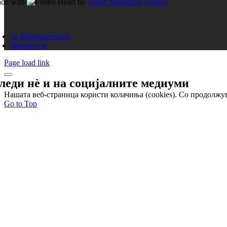
de with
by
Æther Marketing Agency
За Meteoalarm.mk
Импресум
Page load link
леди нѐ и на
социјалните медиуми
Нашата веб-страница користи колачиња (cookies). Со продолжув
Go to Top