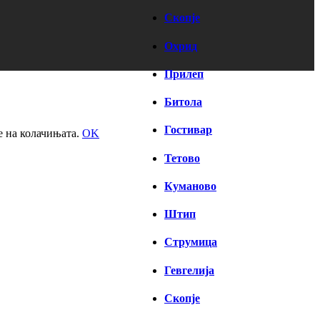
Скопје
Охрид
Прилеп
Битола
Гостивар
е на колачињата.
OK
Тетово
Куманово
Штип
Струмица
Гевгелија
Скопје