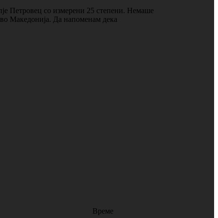
пје Петровец со измерени 25 степени. Немаше
о во Македонија. Да напоменам дека
Време