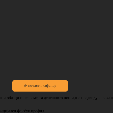
☕ почасти кафенце
чни облаци и невреме, за денешното попладне предвидува локал
фицијален фејсбук профил