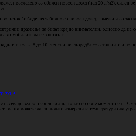
реме, проследено со обилен пороен дожд (над 20 л/м2), силен ве
пен.
и во петок ќе биде нестабилно со пороен дожд, грмежи и со засил
ектрични празнења да бидат крајно внимателни, односно да не с
ад автомобилите да се заштитат.
паднат, и тоа за 8 до 10 степени во споредба со сегашните и во 
ератури
 насекаде ведро и сончево а најтопло во овие моменти е на Ско
ката карта можете да ги видите измерените температури ова утр