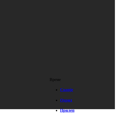
Време
Скопје
Охрид
Прилеп