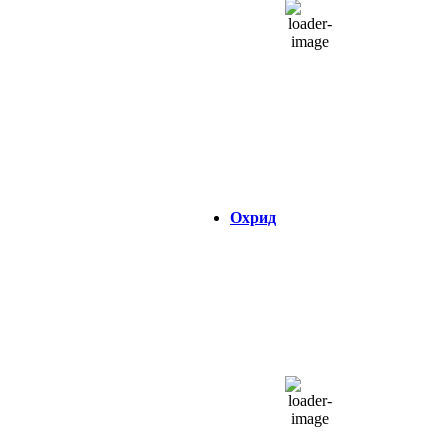
1014 hPa
6 Km/h
Налет на ветер:
7 Km/h
Облаци:
6%
Visibility:
0 km
Изгрејсонце:
04:33
Зајдисонце:
18:46
Охрид
ОХРИД
03:32,
07/08/2026
21
°C
одвоени облаци
47 %
1014 hPa
7 Km/h
Налет на ветер:
7 Km/h