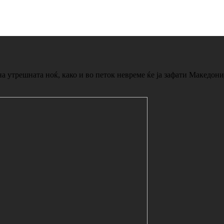
та ноќ, како и во петок невреме ќе ја зафати Македонија с