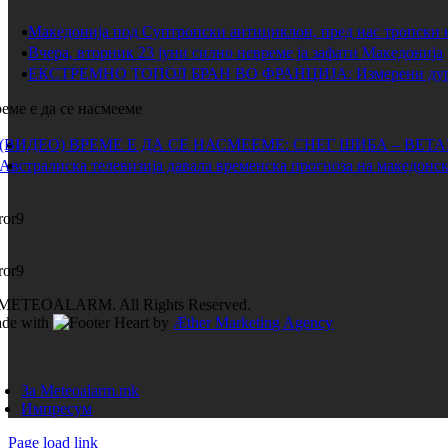
Македонија под Суптропски антициклон, пред нас тропски 
Вчера, вторник 23 јуни силно невреме ја зафати Македонија
ЕКСТРЕМНО ТОПОЛ БРАН ВО ФРАНЦИЈА: Измерени дури 
еме е да се насмееме
(ВИДЕО) ВРЕМЕ Е ДА СЕ НАСМЕЕМЕ: СНЕГ ШИБА – ВЕТ
Австралиска телевизија давала временска прогноза на македонск
ror9
ror9
METEOALARM. All Rights Reserved.
de with
by
Æther Marketing Agency
За Meteoalarm.mk
Импресум
Page load link