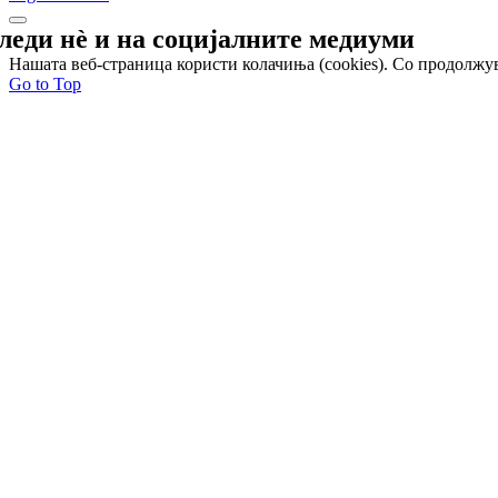
леди нѐ и на
социјалните медиуми
Нашата веб-страница користи колачиња (cookies). Со продолжув
Go to Top