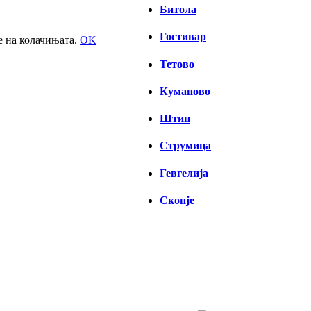
Битола
Гостивар
е на колачињата.
OK
Тетово
Куманово
Штип
Струмица
Гевгелија
Скопје
СКОПЈЕ
03:32,
07/08/2026
22
°C
чисто небо
48 %