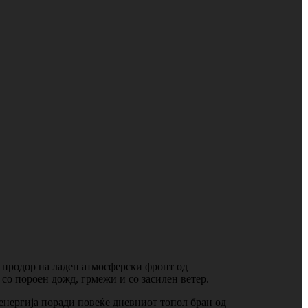
и продор на ладен атмосферски фронт од
 со пороен дожд, грмежи и со засилен ветер.
 енергија поради повеќе дневниот топол бран од