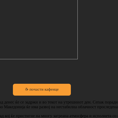
☕ почасти кафенце
од денес ќе се задржи и во текот на утрешниот ден. Сепак порад
 во Македонија ќе има развој на нестабилна облачност проследена
д кој ќе пристигне на многу загреана атмосфера и исполнета со