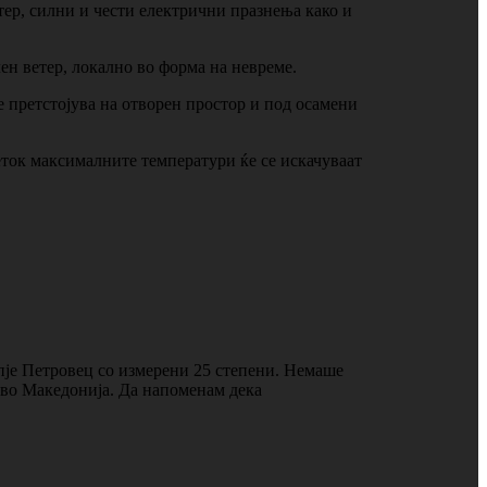
тер, силни и чести електрични празнења како и
ен ветер, локално во форма на невреме.
е претстојува на отворен простор и под осамени
петок максималните температури ќе се искачуваат
пје Петровец со измерени 25 степени. Немаше
о во Македонија. Да напоменам дека