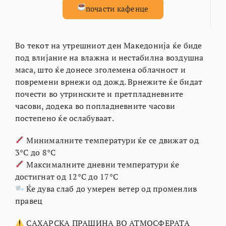
почасти кафенце
Во текот на утрешниот ден Македонија ќе биде
под влијание на влажна и нестабилна воздушна
маса, што ќе донесе зголемена облачност и
повремени врнежи од дожд. Врнежите ќе бидат
почести во утринските и претпладневните
часови, додека во попладневните часови
постепено ќе ослабуваат.
Минималните температури ќе се движат од
3°C до 8°C
Максималните дневни температури ќе
достигнат од 12°C до 17°C
Ќе дува слаб до умерен ветер од променлив
правец
САХАРСКА ПРАШИНА ВО АТМОСФЕРАТА