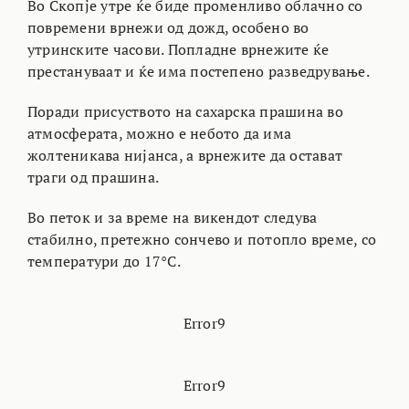
Во Скопје утре ќе биде променливо облачно со
повремени врнежи од дожд, особено во
утринските часови. Попладне врнежите ќе
престануваат и ќе има постепено разведрување.
Поради присуството на сахарска прашина во
атмосферата, можно е небото да има
жолтеникава нијанса, а врнежите да остават
траги од прашина.
Во петок и за време на викендот следува
стабилно, претежно сончево и потопло време, со
температури до 17°C.
Error9
Error9