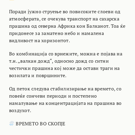
Поради јужно струење во повисоките слоеви од
атмосферата, се очекува транспорт на сахарска
прашина од северна Африка кон Балканот. Тоа ќе
придонесе за заматено небо и намалена
видливост на хоризонтот.
Во комбинација со врнежите, можна е појава на
т.н. „валкан дожд“, односно дожд со ситни
честички прашина кој може да остави траги на
возилата и површините.
Од петок следува стабилизирање на времето, со
повеќе сончеви периоди и постепено
намалување на концентрацијата на прашина во
воздухот.
ВРЕМЕТО ВО СКОПЈЕ