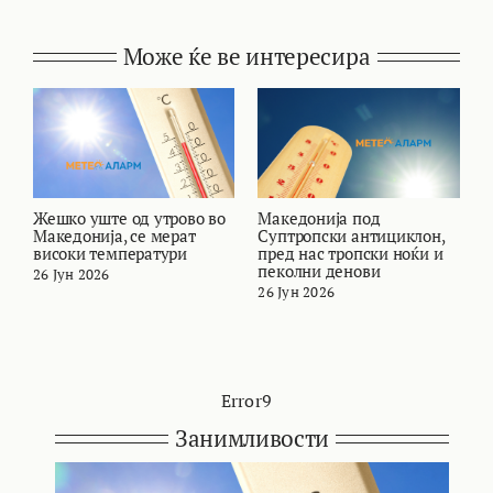
Може ќе ве интересира
Жешко уште од утрово во
Македонија под
В
Македонија, се мерат
Суптропски антициклон,
т
високи температури
пред нас тропски ноќи и
и
пеколни денови
26 Јун 2026
2
26 Јун 2026
Error9
Занимливости