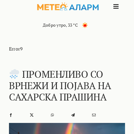
Skip
Toggle
to
content
Naviga
ПОЧЕТНА
Добро утро
,
33 °C
МАКЕДОНИЈА
Error9
ОСТАНАТИ РЕГИОНИ
ПРОМЕНЛИВО СО
ВРНЕЖИ И ПОЈАВА НА
ИНТЕРЕСНО
САХАРСКА ПРАШИНА
КОНТАКТ
МАРКЕТИНГ