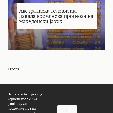
Австралиска телевизија
давала временска прогноза на
македонски јазик
Error9
Нашата веб-страница
користи колачиња
(cookies). Со
За Meteoalarm.mk
Импресум
продолжување на
OK
© METEOALARM. All Rights Reserved.