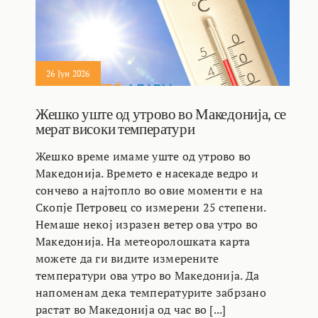
26 Јун 2026
Жешко уште од утрово во Македонија, се
мерат високи температури
Жешко време имаме уште од утрово во
Македонија. Времето е насекаде ведро и
сончево а најтопло во овие моменти е на
Скопје Петровец со измерени 25 степени.
Немаше некој изразен ветер ова утро во
Македонија. На метеоролошката карта
можете да ги видите измерените
температури ова утро во Македонија. Да
напоменам дека температурите забрзано
растат во Македонија од час во [...]