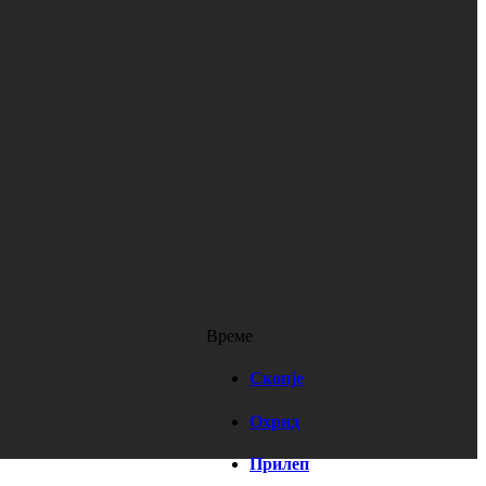
Време
Скопје
Охрид
Прилеп