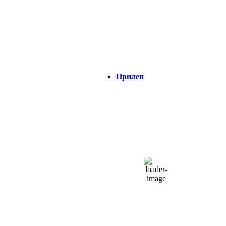
Облаци:
50%
Visibility:
0 km
Изгрејсонце:
04:39
Зајдисонце:
18:45
Прилеп
ПРИЛЕП
18:23,
08/08/2026
29
°C
одвоени облаци
34 %
1012 hPa
13 Km/h
Налет на ветер:
21 Km/h
Облаци:
50%
Visibility:
0 km
Изгрејсонце:
04:35