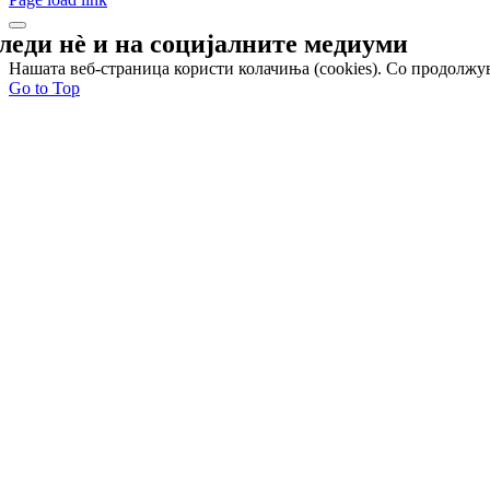
леди нѐ и на
социјалните медиуми
Нашата веб-страница користи колачиња (cookies). Со продолжув
Go to Top