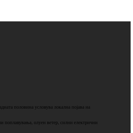
падната половина условува локална појава на
поплавувања, олуен ветер, силни електрични