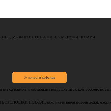
ДЕНЕС, МОЖНИ СЕ ОПАСНИ ВРЕМЕНСКИ ПОЈАВИ
☕ почасти кафенце
атена од влажна и нестабилна воздушна маса, која особено во за
ТЕОРОЛОШКИ ПОЈАВИ, како интензивен пороен дожд, локални 