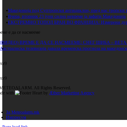
Македонија под Суптропски антициклон, пред нас тропски 
Вчера, вторник 23 јуни силно невреме ја зафати Македонија
ЕКСТРЕМНО ТОПОЛ БРАН ВО ФРАНЦИЈА: Измерени дури 
еме е да се насмееме
(ВИДЕО) ВРЕМЕ Е ДА СЕ НАСМЕЕМЕ: СНЕГ ШИБА – ВЕТ
Австралиска телевизија давала временска прогноза на македонск
ror9
ror9
METEOALARM. All Rights Reserved.
de with
by
Æther Marketing Agency
За Meteoalarm.mk
Импресум
Page load link