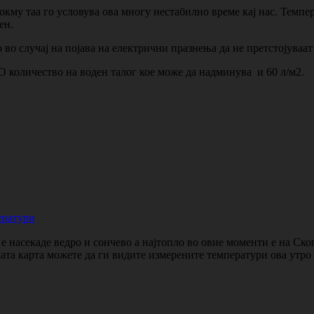
окму таа го условува ова многу нестабилно време кај нас. Темпе
ен.
 во случај на појава на електрични празнења да не претстојуваат
О количество на воден талог кое може да надминува и 60 л/м2.
ератури
 насекаде ведро и сончево а најтопло во овие моменти е на Ско
ката карта можете да ги видите измерените температури ова утр