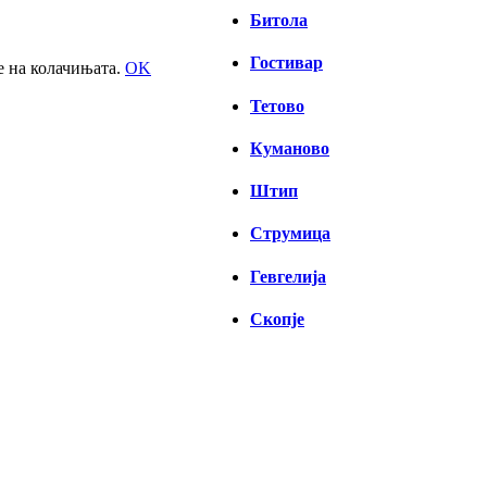
Битола
Гостивар
е на колачињата.
OK
Тетово
Куманово
Штип
Струмица
Гевгелија
Скопје
СКОПЈЕ
18:23,
08/08/2026
32
°C
одвоени облаци