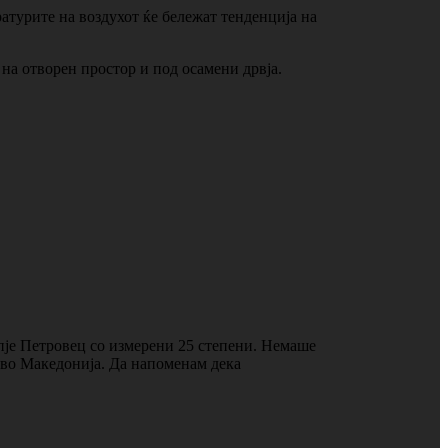
ратурите на воздухот ќе бележат тенденција на
 на отворен простор и под осамени дрвја.
пје Петровец со измерени 25 степени. Немаше
о во Македонија. Да напоменам дека