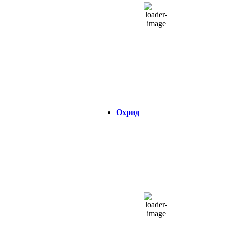
28 %
1012 hPa
20 Km/h
Налет на ветер:
29 Km/h
Облаци:
34%
Visibility:
0 km
Изгрејсонце:
04:34
Зајдисонце:
18:45
Охрид
ОХРИД
18:23,
08/08/2026
29
°C
одвоени облаци
39 %
1013 hPa
11 Km/h
Налет на ветер:
22 Km/h