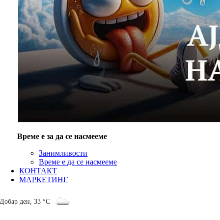
Време е за да се насмееме
Занимливости
Време е да се насмееме
КОНТАКТ
МАРКЕТИНГ
Добар ден
,
33 °C