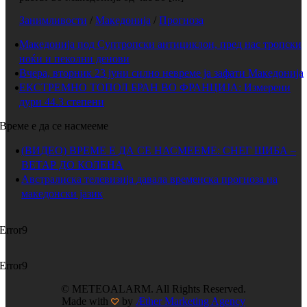
Занимливости
/
Македонија
/
Прогноза
Македонија под Суптропски антициклон, пред нас тропски
ноќи и пеколни денови
Вчера, вторник 23 јуни силно невреме ја зафати Македонија
ЕКСТРЕМНО ТОПОЛ БРАН ВО ФРАНЦИЈА: Измерени
дури 44.3 степени
Време е да се насмееме
(ВИДЕО) ВРЕМЕ Е ДА СЕ НАСМЕЕМЕ: СНЕГ ШИБА –
ВЕТАР ДО КОЛЕНА
Австралиска телевизија давала временска прогноза на
македонски јазик
Error9
Error9
© METEOALARM. All Rights Reserved.
Made with
by
Æther Marketing Agency