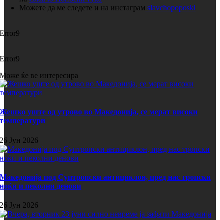
Можете да ме следете и на инстаграм
slavchopoposki
Error9
Error9
Може ќе ве интересира
Жешко уште од утрово во Македонија, се мерат високи
температури
26 Јун 2026
Македонија под Суптропски антициклон, пред нас тропски
ноќи и пеколни денови
26 Јун 2026