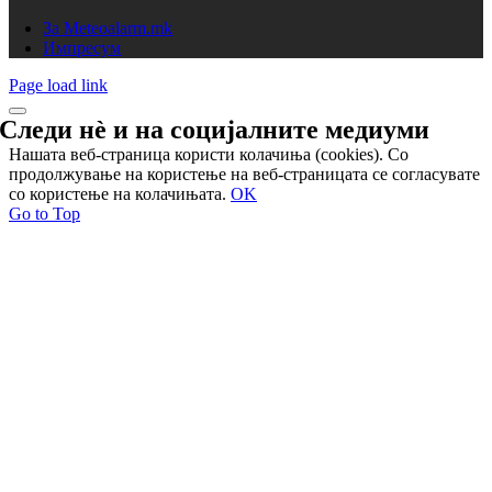
За Meteoalarm.mk
Импресум
Page load link
Следи нѐ и на
социјалните медиуми
Нашата веб-страница користи колачиња (cookies). Со
продолжување на користење на веб-страницата се согласувате
со користење на колачињата.
OK
Go to Top